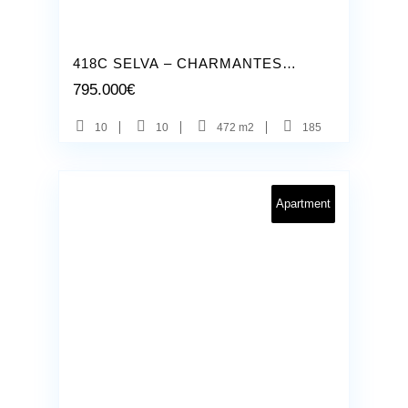
Selva
11
418C SELVA – CHARMANTES
BOUTIQUE HOTEL PROJEKT
795.000
€
10
10
472 m2
185
Apartment
Palma
9