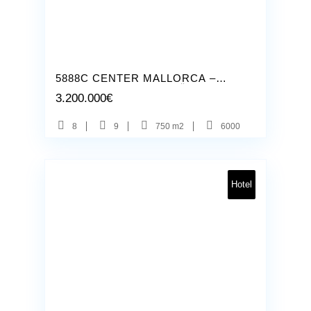
Binissalem
14
5888C CENTER MALLORCA –
RESTAURIERTES GEBÄUDE MIT
3.200.000
€
HOTEL LIZENZ
8
9
750 m2
6000
Hotel