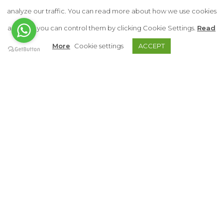
analyze our traffic. You can read more about how we use cookies
Bedrooms
: 1
and how you can control them by clicking Cookie Settings.
Read
Bathrooms
: 2
More
Cookie settings
ACCEPT
Built Area
: 80 M2
Auf der Karte anzeigen
+
−