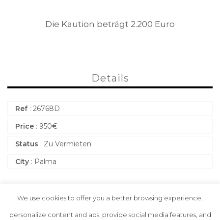
Die Kaution beträgt 2.200 Euro
Details
Ref
: 26768D
Price
:
950
€
Status
: Zu Vermieten
City
: Palma
We use cookies to offer you a better browsing experience,
personalize content and ads, provide social media features, and
Interne Struktur