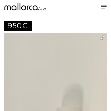
950
€