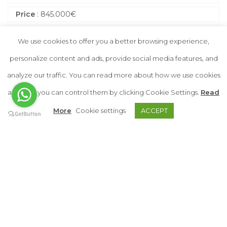
Price
:
845.000
€
Property Type
: Haus
We use cookies to offer you a better browsing experience,
Status
: Sale
personalize content and ads, provide social media features, and
City
: Son Servera
analyze our traffic. You can read more about how we use cookies
and how you can control them by clicking Cookie Settings.
Read
More
Cookie settings
ACCEPT
Interne Struktur
Bedrooms
: 3
Bathrooms
: 3
Built Area
: 156 M2