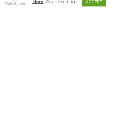
Rustikales Anwesen
More
Cookie settings
ACCEPT
246 m² Wohnfläche, 240 m² Nutzfläche
4 Schlafzimmer
4 Badezimmer
16.450 m² Grundstück
Terrasse und Balkon
Kamin